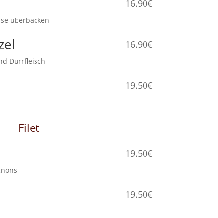
i
16.90€
d Käse überbacken
zel
16.90€
ns und Dürrfleisch
19.50€
llung
Filet
19.50€
hampignons
19.50€