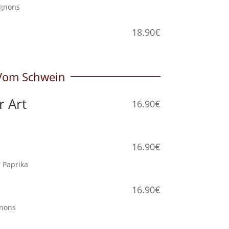
mpignons
18.90€
ße
Vom Schwein
r Art
16.90€
16.90€
er Paprika
16.90€
gnons