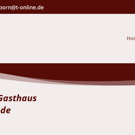
born@t-online.de
Ho
Gasthaus
ede