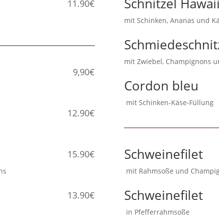
Schnitzel Hawai
11.90€
mit Schinken, Ananas un
Schmiedeschnit
mit Zwiebel, Champigno
9,90€
Cordon bleu
mit Schinken-Käse-Fü
12.90€
Schweinefilet
15.90€
gnons
mit Rahmsoße und C
Schweinefilet
13.90€
in Pfefferrahmsoße