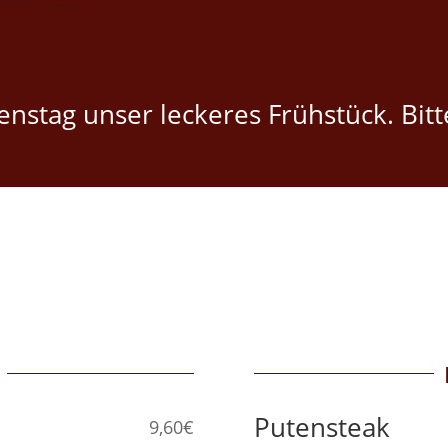
nstag unser leckeres Frühstück. Bit
Putensteak
9,60€