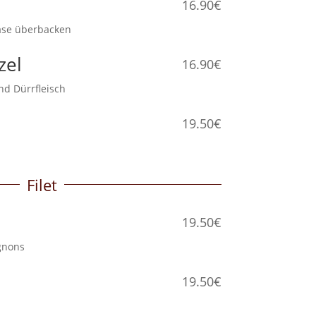
i
16.90€
d Käse überbacken
zel
16.90€
ns und Dürrfleisch
19.50€
llung
Filet
19.50€
hampignons
19.50€