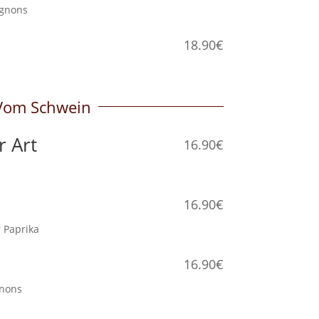
mpignons
18.90€
ße
Vom Schwein
r Art
16.90€
16.90€
er Paprika
16.90€
gnons