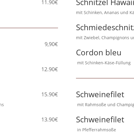
Schnitzel Hawai
11.90€
mit Schinken, Ananas un
Schmiedeschnit
mit Zwiebel, Champigno
9,90€
Cordon bleu
mit Schinken-Käse-Fü
12.90€
Schweinefilet
15.90€
gnons
mit Rahmsoße und C
Schweinefilet
13.90€
in Pfefferrahmsoße