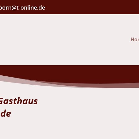
born@t-online.de
Ho
Gasthaus
ede