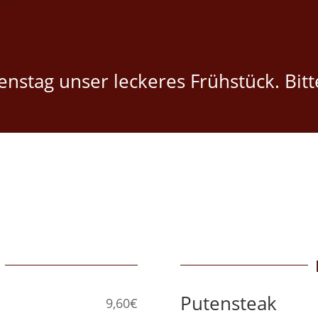
nstag unser leckeres Frühstück. Bit
Putensteak
9,60€